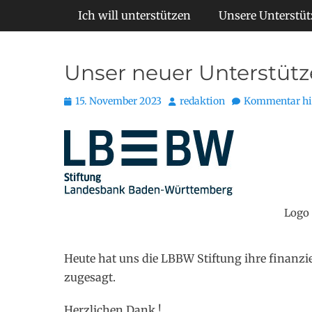
Primäres Menü
Ich will unterstützen
Unsere Unterstüt
Unser neuer Unterstütz
Posted
Autor
15. November 2023
redaktion
Kommentar hi
on
Logo
Heute hat uns die LBBW Stiftung ihre finanzi
zugesagt.
Herzlichen Dank !