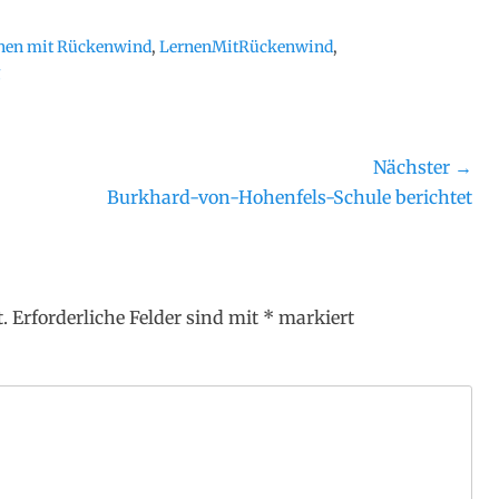
nen mit Rückenwind
,
LernenMitRückenwind
,
Nächster →
Nächster
Burkhard-von-Hohenfels-Schule berichtet
Beitrag:
.
Erforderliche Felder sind mit
*
markiert