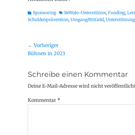
Kategorien
Schlagworte
Sponsoring
BeWoJo-Unterstützer
,
Funding
,
Ler
Schuldenprävention
,
UmgangMitGeld
,
Unterstützung
Beitragsnavigation
← Vorheriger
Vorheriger
Bühnen in 2023
Beitrag:
Schreibe einen Kommentar
Deine E-Mail-Adresse wird nicht veröffentlicht
Kommentar
*