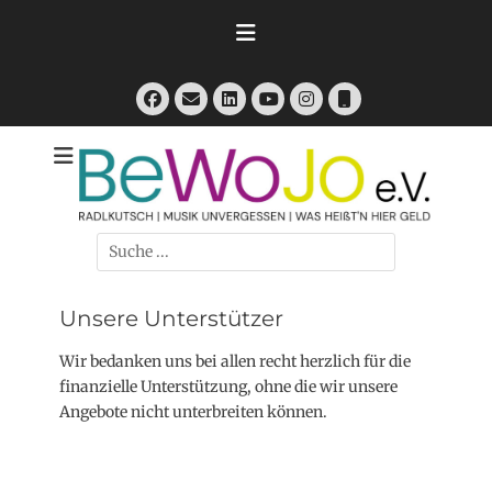
Zum
Inhalt
springen
Facebook
E-
LinkedIn
Instagram
Telefon
Mail
YouTube
RadlKutsch - Musik Unvergessen - Was heißt'n hier Geld
BeWoJo e.V.
Suchen
nach:
Unsere Unterstützer
Wir bedanken uns bei allen recht herzlich für die
finanzielle Unterstützung, ohne die wir unsere
Angebote nicht unterbreiten können.