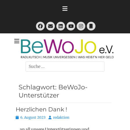
Zum
Inhalt
springen
Facebook
E-
LinkedIn
Instagram
Telefon
Mail
YouTube
RadlKutsch - Musik Unvergessen - Was heißt'n hier Geld
BeWoJo e.V.
Suchen
nach:
Schlagwort:
BeWoJo-
Unterstützer
Herzlichen Dank !
Posted
Autor
6. August 2023
redaktion
on
… an all unsere Unterstützerinnen und