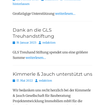
on
hinterlassen
Großzügige Unterstützung
weiterlesen…
Dank an die GLS
Treuhandstiftung
Posted
Autor
19. Januar 2023
redaktion
on
GLS Treuhand Stiftung spendet uns eine größere
Summe
weiterlesen…
Kimmerle & Jauch unterstützt uns
Posted
Autor
17. Mai 2022
redaktion
on
Wir bedanken uns recht herzlich bei der Kimmerle
& Jauch Gesellschaft für Bauberatung
Projektentwicklung Immobilien mbH für die