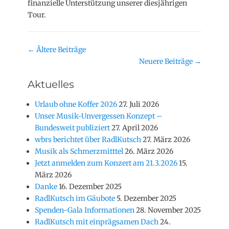
finanzielle Unterstützung unserer diesjährigen
Tour.
Beitragsnavigation
←
Ältere Beiträge
Neuere Beiträge
→
Aktuelles
Urlaub ohne Koffer 2026
27. Juli 2026
Unser Musik-Unvergessen Konzept –
Bundesweit publiziert
27. April 2026
wbrs berichtet über RadlKutsch
27. März 2026
Musik als Schmerzmitttel
26. März 2026
Jetzt anmelden zum Konzert am 21.3.2026
15.
März 2026
Danke
16. Dezember 2025
RadlKutsch im Gäubote
5. Dezember 2025
Spenden-Gala Informationen
28. November 2025
RadlKutsch mit einprägsamen Dach
24.