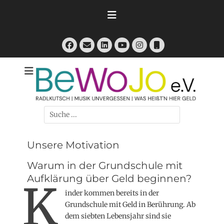
Zum
Inhalt
springen
Facebook
E-
LinkedIn
Instagram
Telefon
Mail
YouTube
RadlKutsch - Musik Unvergessen - Was heißt'n hier Geld
BeWoJo e.V.
Suchen
nach:
Unsere Motivation
Warum in der Grundschule mit
Aufklärung über Geld beginnen?
K
inder kommen bereits in der
Grundschule mit Geld in Berührung. Ab
dem siebten Lebensjahr sind sie