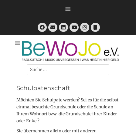
Zum
Inhalt
springen
Facebook
E-
LinkedIn
Instagram
Telefon
Mail
YouTube
RadlKutsch - Musik Unvergessen - Was heißt'n hier Geld
BeWoJo e.V.
Suchen
nach:
Schulpatenschaft
Möchten Sie Schulpate werden? Sei es für die selbst
einmal besuchte Grundschule oder die Schule an
Ihrem Wohnort bzw. die Grundschule ihrer Kinder
oder Enkel?
Sie übernehmen allein oder mit anderen